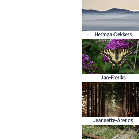
Herman-Dekkers
Jan-Freriks
Jeannette-Arends