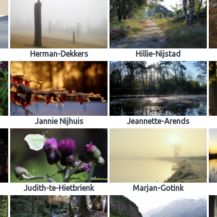
Herman-Dekkers
Hillie-Nijstad
Jannie Nijhuis
Jeannette-Arends
Judith-te-Hietbrienk
Marjan-Gotink